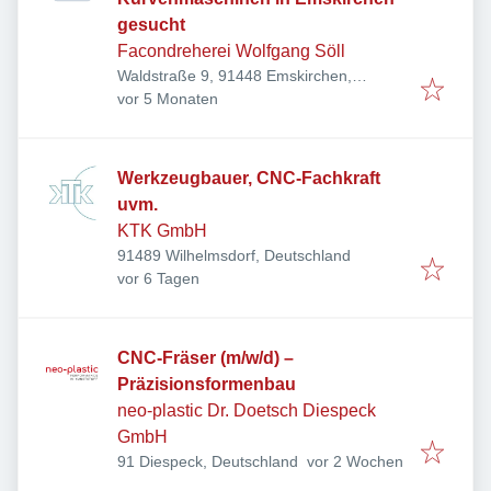
gesucht
Facondreherei Wolfgang Söll
Waldstraße 9, 91448 Emskirchen,
Veröffentlicht
:
Deutschland
vor 5 Monaten
Werkzeugbauer, CNC-Fachkraft
uvm.
KTK GmbH
91489 Wilhelmsdorf, Deutschland
Veröffentlicht
:
vor 6 Tagen
CNC-Fräser (m/w/d) –
Präzisionsformenbau
neo-plastic Dr. Doetsch Diespeck
GmbH
Veröffentlicht
:
91 Diespeck, Deutschland
vor 2 Wochen