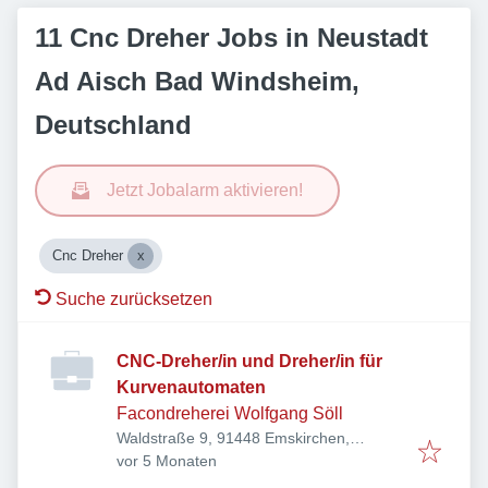
11 Cnc Dreher Jobs in Neustadt
Ad Aisch Bad Windsheim,
Deutschland
Jetzt Jobalarm aktivieren!
Cnc Dreher
Suche zurücksetzen
CNC-Dreher/in und Dreher/in für
Kurvenautomaten
Facondreherei Wolfgang Söll
Waldstraße 9, 91448 Emskirchen,
Veröffentlicht
:
Deutschland
vor 5 Monaten