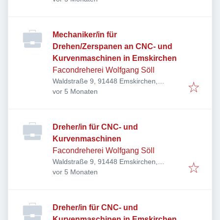
Mechaniker/in für
Drehen/Zerspanen an CNC- und
Kurvenmaschinen in Emskirchen
Facondreherei Wolfgang Söll
Waldstraße 9, 91448 Emskirchen,
Veröffentlicht
:
Deutschland
vor 5 Monaten
Dreher/in für CNC- und
Kurvenmaschinen
Facondreherei Wolfgang Söll
Waldstraße 9, 91448 Emskirchen,
Veröffentlicht
:
Deutschland
vor 5 Monaten
Dreher/in für CNC- und
Kurvenmaschinen in Emskirchen