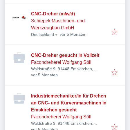
CNC-Dreher (m/w/d)
Schiepek Maschinen- und
Werkzeugbau GmbH
Veröffentlicht
:
vor 5 Monaten
Deutschland
+
CNC-Dreher gesucht in Vollzeit
Facondreherei Wolfgang Söll
Waldstraße 9, 91448 Emskirchen,
Veröffentlicht
:
Deutschland
vor 5 Monaten
Industriemechaniker/in für Drehen
an CNC- und Kurvenmaschinen in
Emskirchen gesucht
Facondreherei Wolfgang Söll
Waldstraße 9, 91448 Emskirchen,
Veröffentlicht
:
Deutschland
vor 5 Monaten