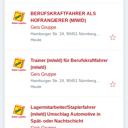
BERUFSKRAFTFAHRER ALS
HOFRANGIERER (M/W/D)
Geis Gruppe
Hamburger Str. 24, 90451 Nürnberg,
Veröffentlicht
:
Deutschland
Heute
Trainer (m/w/d) für Berufskraftfahrer
(m/w/d)
Geis Gruppe
Hamburger Str. 24, 90451 Nürnberg,
Veröffentlicht
:
Deutschland
Heute
Lagermitarbeiter/Staplerfahrer
(m/w/d) Umschlag Automotive in
Spät- oder Nachtschicht
Geis Gruppe