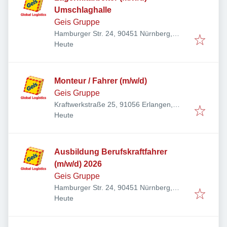
Umschlaghalle
Geis Gruppe
Hamburger Str. 24, 90451 Nürnberg,
Veröffentlicht
:
Deutschland
Heute
Monteur / Fahrer (m/w/d)
Geis Gruppe
Kraftwerkstraße 25, 91056 Erlangen,
Veröffentlicht
:
Deutschland
Heute
Ausbildung Berufskraftfahrer
(m/w/d) 2026
Geis Gruppe
Hamburger Str. 24, 90451 Nürnberg,
Veröffentlicht
:
Deutschland
Heute