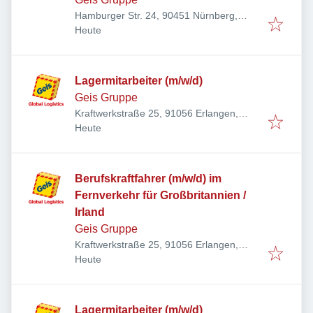
Hamburger Str. 24, 90451 Nürnberg,
Veröffentlicht
:
Deutschland
Heute
Lagermitarbeiter (m/w/d)
Geis Gruppe
Kraftwerkstraße 25, 91056 Erlangen,
Veröffentlicht
:
Deutschland
Heute
Berufskraftfahrer (m/w/d) im
Fernverkehr für Großbritannien /
Irland
Geis Gruppe
Kraftwerkstraße 25, 91056 Erlangen,
Veröffentlicht
:
Deutschland
Heute
Lagermitarbeiter (m/w/d)