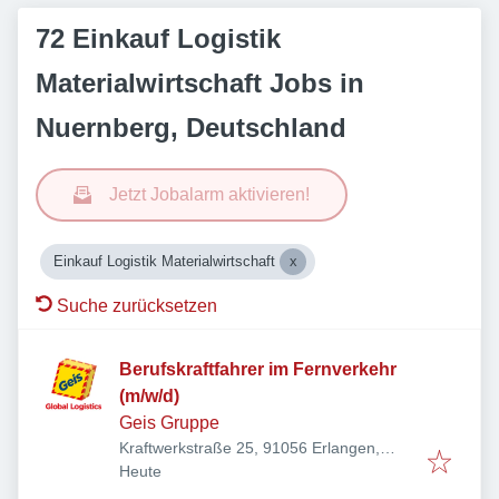
72 Einkauf Logistik
Materialwirtschaft Jobs in
Nuernberg, Deutschland
Jetzt Jobalarm aktivieren!
Einkauf Logistik Materialwirtschaft
Suche zurücksetzen
Berufskraftfahrer im Fernverkehr
(m/w/d)
Geis Gruppe
Kraftwerkstraße 25, 91056 Erlangen,
Veröffentlicht
:
Deutschland
Heute