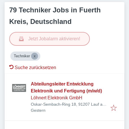
79 Techniker Jobs in Fuerth
Kreis, Deutschland
Jetzt Jobalarm aktivieren!
Techniker
Suche zurücksetzen
Abteilungsleiter Entwicklung
Elektronik und Fertigung (m/w/d)
Löhnert Elektronik GmbH
Oskar-Sembach-Ring 18, 91207 Lauf an
Veröffentlicht
:
der Pegnitz, Deutschland
Gestern