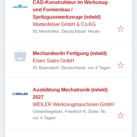
CAD-Konstrukteur im Werkzeug-
und Formenbau /
Spritzgusswerkzeuge (m/w/d)
Wartenfelser GmbH & Co.KG
Veröffentlicht
:
91 Hemhofen, Deutschland
Heute
Mechaniker/in Fertigung (m/w/d)
Eisen Sales GmbH
Veröffentlicht
:
91 Baiersdorf, Deutschland
vor 4 Tagen
Ausbildung Mechatronik (m/w/d)
2027
WEILER Werkzeugmaschinen GmbH
Gewerbegebiet, Friedrich K. Eisler Str. 1,
Veröffentlicht
:
91448 Emskirchen, Deutschland
vor 4 Tagen