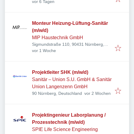
Veröffentlicht
:
vor 6 Tagen
Monteur Heizung-Lüftung-Sanitär
(m/w/d)
MIP Haustechnik GmbH
Sigmundstraße 110, 90431 Nürnberg,
Veröffentlicht
:
Deutschland
vor 1 Woche
Projektleiter SHK (m/w/d)
Sanitär – Union S.U. GmbH & Sanitär
Union Langenzenn GmbH
Veröffentlicht
:
90 Nürnberg, Deutschland
vor 2 Wochen
Projektingenieur Laborplanung /
Prozesstechnik (m/w/d)
SPIE Life Science Engineering