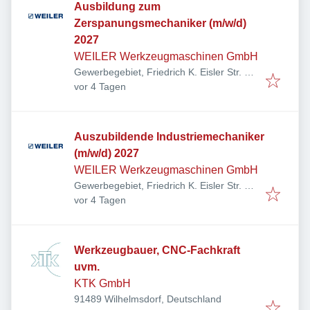
Ausbildung zum
Zerspanungsmechaniker (m/w/d)
2027
WEILER Werkzeugmaschinen GmbH
Gewerbegebiet, Friedrich K. Eisler Str. 1,
Veröffentlicht
:
91448 Emskirchen, Deutschland
vor 4 Tagen
Auszubildende Industriemechaniker
(m/w/d) 2027
WEILER Werkzeugmaschinen GmbH
Gewerbegebiet, Friedrich K. Eisler Str. 1,
Veröffentlicht
:
91448 Emskirchen, Deutschland
vor 4 Tagen
Werkzeugbauer, CNC-Fachkraft
uvm.
KTK GmbH
91489 Wilhelmsdorf, Deutschland