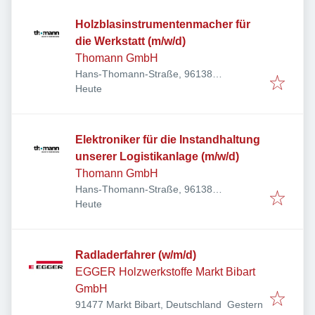
Holzblasinstrumentenmacher für
die Werkstatt (m/w/d)
Thomann GmbH
Hans-Thomann-Straße, 96138
Veröffentlicht
:
Burgebrach, Deutschland
Heute
Elektroniker für die Instandhaltung
unserer Logistikanlage (m/w/d)
Thomann GmbH
Hans-Thomann-Straße, 96138
Veröffentlicht
:
Burgebrach, Deutschland
Heute
Radladerfahrer (w/m/d)
EGGER Holzwerkstoffe Markt Bibart
GmbH
Veröffentlicht
:
91477 Markt Bibart, Deutschland
Gestern