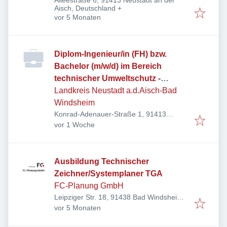
Alleestraße 6, 91413 Neustadt an der
Aisch, Deutschland
+
Veröffentlicht
:
vor 5 Monaten
Diplom-Ingenieur/in (FH) bzw.
Bachelor (m/w/d) im Bereich
technischer Umweltschutz -
Schwerpunkt
Landkreis Neustadt a.d.Aisch-Bad
Abfallwirtschaft/Deponietechnik
Windsheim
Konrad-Adenauer-Straße 1, 91413
Veröffentlicht
:
Neustadt an der Aisch, Deutschland
vor 1 Woche
Ausbildung Technischer
Zeichner/Systemplaner TGA
FC-Planung GmbH
Leipziger Str. 18, 91438 Bad Windsheim,
Veröffentlicht
:
Deutschland
vor 5 Monaten