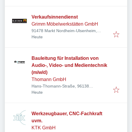
Verkaufsinnendienst
Grimm Möbelwerkstätten GmbH
91478 Markt Nordheim-Ulsenheim,
Veröffentlicht
:
Deutschland
Heute
Bauleitung für Installation von
Audio-, Video- und Medientechnik
(m/w/d)
Thomann GmbH
Hans-Thomann-Straße, 96138
Veröffentlicht
:
Burgebrach, Deutschland
Heute
Werkzeugbauer, CNC-Fachkraft
uvm.
KTK GmbH