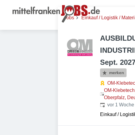
Jobs
Einkauf / Logistik / Materi
AUSBILD
INDUSTRI
Sept. 202
merken
OM-Klebete
OM-Klebetechn
Oberpfalz, De
Veröffentlicht
:
vor 1 Woche
Einkauf / Logisti