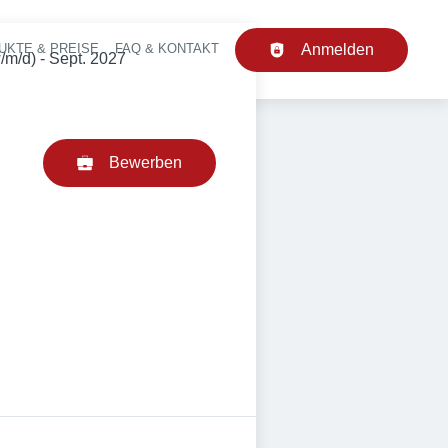
UKTE & PREISE
FAQ & KONTAKT
Anmelden
upt-Navigation
d) - Sept. 2027
Bewerben