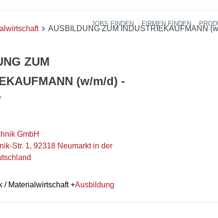
JOBS FINDEN
FIRMEN FINDEN
PROD
Ha
alwirtschaft
AUSBILDUNG ZUM INDUSTRIEKAUFMANN (w/m/
UNG ZUM
EKAUFMANN (w/m/d) -
7
chnik GmbH
ik-Str. 1, 92318 Neumarkt in der
utschland
k / Materialwirtschaft
+
Ausbildung