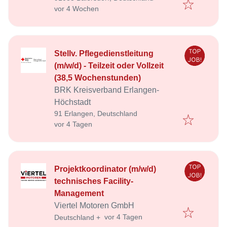
Veröffentlicht
:
vor 4 Wochen
Stellv. Pflegedienstleitung
(m/w/d) - Teilzeit oder Vollzeit
(38,5 Wochenstunden)
BRK Kreisverband Erlangen-
Höchstadt
91 Erlangen, Deutschland
Veröffentlicht
:
vor 4 Tagen
Projektkoordinator (m/w/d)
technisches Facility-
Management
Viertel Motoren GmbH
Veröffentlicht
:
vor 4 Tagen
Deutschland
+