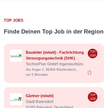
TOP JOBS
Finde Deinen Top Job in der Region
Bauleiter (m/w/d) - Fachrichtung
Versorgungstechnik (SHK)
TechnoPlan GmbH Ingenieurbüro
Am Anger 1, 96364 Marktrodach,
Veröffentlicht
:
Deutschland
vor 5 Monaten
Gärtner (m/w/d)
Stadt Baiersdorf
91083 Baiersdorf, Deutschland