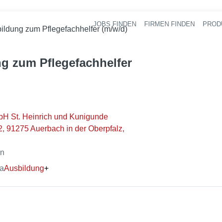
JOBS FINDEN
FIRMEN FINDEN
PROD
Ha
ildung zum Pflegefachhelfer (m/w/d)
g zum Pflegefachhelfer
bH St. Heinrich und Kunigunde
2, 91275 Auerbach in der Oberpfalz,
en
ma
Ausbildung
+