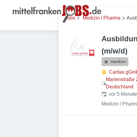
Jobs
Medizin / Pharma
Ausb
Ausbildun
(m/w/d)
merken
Caritas gGm
Marienstraße 
Deutschland
Veröffentlicht
:
vor 5 Monat
Medizin / Phar