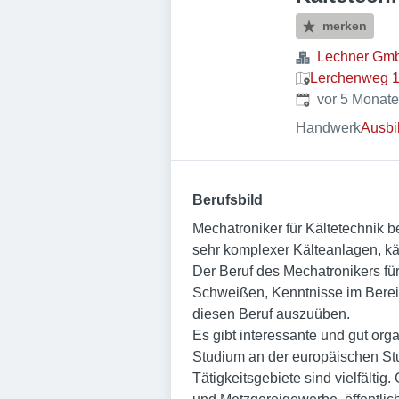
merken
Lechner Gm
Lerchenweg 1
Veröffentlicht
:
vor 5 Monat
Handwerk
Ausbi
Berufsbild
Mechatroniker für Kältetechnik 
sehr komplexer Kälteanlagen, k
Der Beruf des Mechatronikers für
Schweißen, Kenntnisse im Bereic
diesen Beruf auszuüben.
Es gibt interessante und gut org
Studium an der europäischen Stu
Tätigkeitsgebiete sind vielfältig