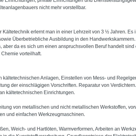
he Einrichtungen, private Einrichtungen und Dienstleistungsge
lteanlagenbauers nicht mehr vorstellbar.
 Kältetechnik erlernt man in einer Lehrzeit von 3 ½ Jahren. Es
 sowie Überbetriebliche Ausbildung in den Handwerkskammern. 
, aber da es sich um einen anspruchsvollen Beruf handelt sind 
Chemie vorteilhaft.
 kältetechnischen Anlagen, Einstellen von Mess- und Regelger
ung der einschlägigen Vorschriften. Reparatur von Verdichtern.
an kältetechnischen Einrichtungen.
eitung von metallischen und nicht metallischen Werkstoffen, vor
n und einfachen Werkzeugmaschinen.
ißen, Weich- und Hartlöten, Warmverformen, Arbeiten an Werk