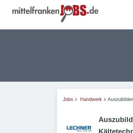
Jobs
Handwerk
Auszubilden
Auszubild
Kältetech