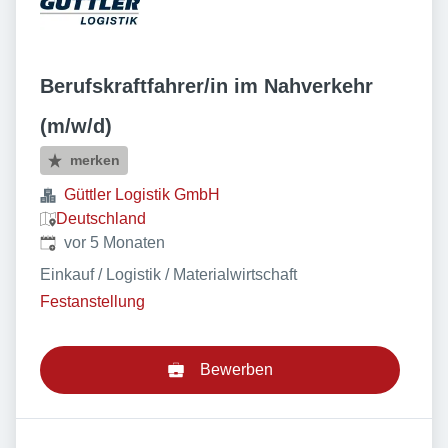
Berufskraftfahrer/in im Nahverkehr
(m/w/d)
merken
Güttler Logistik GmbH
Deutschland
Veröffentlicht
:
vor 5 Monaten
Einkauf / Logistik / Materialwirtschaft
Festanstellung
Bewerben