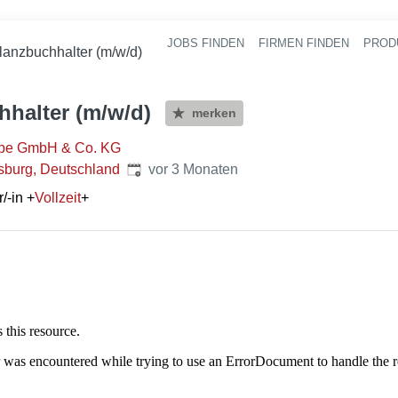
JOBS FINDEN
FIRMEN FINDEN
PROD
Ha
lanzbuchhalter (m/w/d)
hhalter (m/w/d)
merken
ppe GmbH & Co. KG
Veröffentlicht
:
burg, Deutschland
vor 3 Monaten
/-in
+
Vollzeit
+