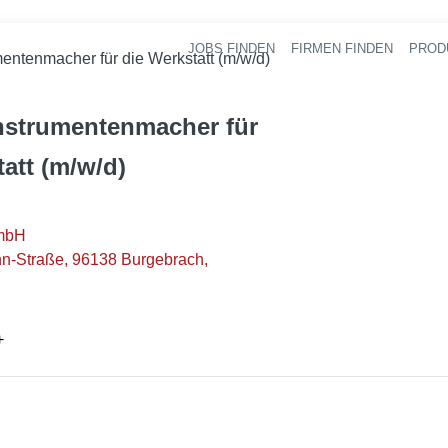
JOBS FINDEN
FIRMEN FINDEN
PROD
Ha
entenmacher für die Werkstatt (m/w/d)
nstrumentenmacher für
att (m/w/d)
mbH
-Straße, 96138 Burgebrach,
+