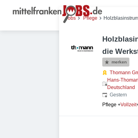
Jobs
Pflege
Holzblasinstrum
Holzblasi
die Werkst
merken
Thomann G
Hans-Thomann
Deutschland
Veröffentlicht
:
Gestern
Pflege
+
Vollzeit