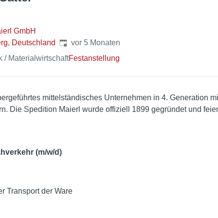
aierl GmbH
Veröffentlicht
:
rg, Deutschland
vor 5 Monaten
k / Materialwirtschaft
Festanstellung
abergeführtes mittelständisches Unternehmen in 4. Generation m
ern. Die Spedition Maierl wurde offiziell 1899 gegründet und fei
ahverkehr (m/w/d)
er Transport der Ware