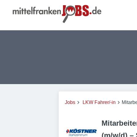
Jobs
LKW Fahrer/-in
Mitarb
Mitarbeit
(m/w/d) –