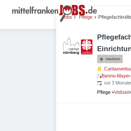
Jobs
Pflege
Pflegefachkräft
Pflegefac
Einrichtu
merken
Caritasverba
Benno-Mayer-
Veröffentlicht
:
vor 3 Monat
Pflege
+
Vollzeit