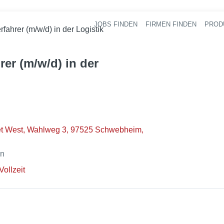
JOBS FINDEN
FIRMEN FINDEN
PROD
Ha
rfahrer (m/w/d) in der Logistik
rer (m/w/d) in der
t West, Wahlweg 3, 97525 Schwebheim,
en
Vollzeit