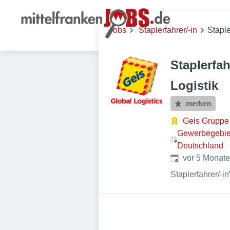
Jobs
Staplerfahrer/-in
Staple
Staplerfah
Logistik
merken
Geis Gruppe
Gewerbegebie
Deutschland
Veröffentlicht
:
vor 5 Monat
Staplerfahrer/-in