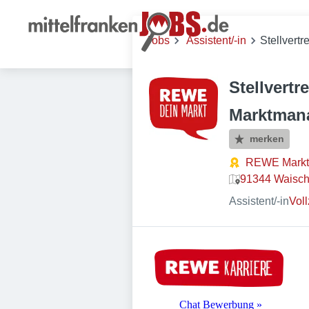
Jobs
Assistent/-in
Stellvertr
Stellvertre
Marktmana
merken
REWE Mark
91344 Waisch
Assistent/-in
Voll