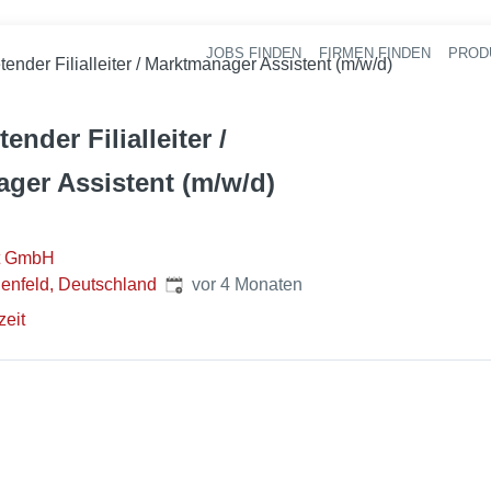
JOBS FINDEN
FIRMEN FINDEN
PROD
Ha
etender Filialleiter / Marktmanager Assistent (m/w/d)
tender Filialleiter /
ger Assistent (m/w/d)
t GmbH
Veröffentlicht
:
enfeld, Deutschland
vor 4 Monaten
zeit