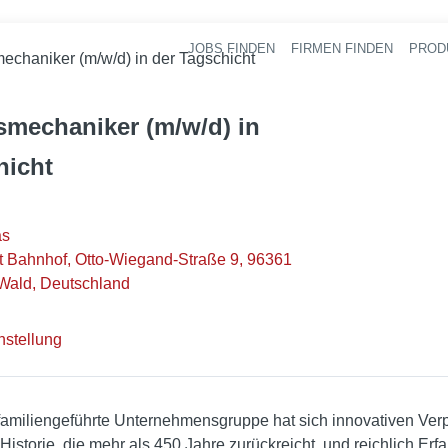
JOBS FINDEN
FIRMEN FINDEN
PROD
Ha
echaniker (m/w/d) in der Tagschicht
smechaniker (m/w/d) in
hicht
as
 Bahnhof, Otto-Wiegand-Straße 9, 96361
Wald, Deutschland
nstellung
familiengeführte Unternehmensgruppe hat sich innovativen Ve
Historie, die mehr als 450 Jahre zurückreicht, und reichlich Er