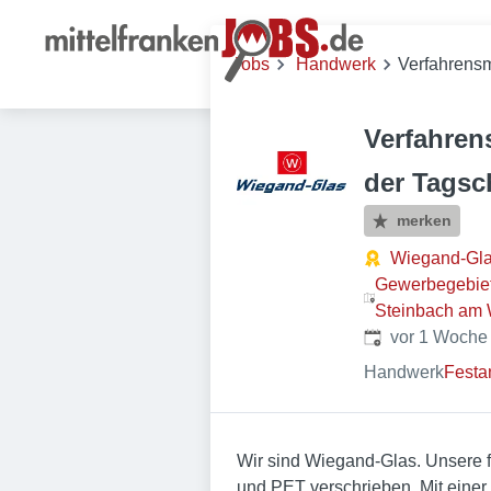
Jobs
Handwerk
Verfahrensm
Verfahren
der Tagsc
merken
Wiegand-Gl
Gewerbegebiet
Steinbach am 
Veröffentlicht
:
vor 1 Woche
Handwerk
Festa
Wir sind Wiegand-Glas. Unsere 
und PET verschrieben. Mit einer 