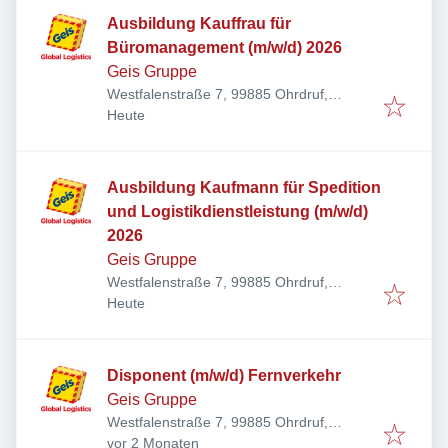
Ausbildung Kauffrau für
Büromanagement (m/w/d) 2026
Geis Gruppe
Westfalenstraße 7, 99885 Ohrdruf,
Veröffentlicht
:
Deutschland
Heute
Ausbildung Kaufmann für Spedition
und Logistikdienstleistung (m/w/d)
2026
Geis Gruppe
Westfalenstraße 7, 99885 Ohrdruf,
Veröffentlicht
:
Deutschland
Heute
Disponent (m/w/d) Fernverkehr
Geis Gruppe
Westfalenstraße 7, 99885 Ohrdruf,
Veröffentlicht
:
Deutschland
vor 2 Monaten