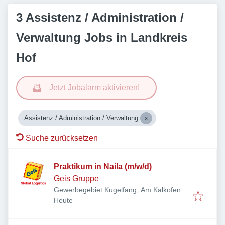
3 Assistenz / Administration /
Verwaltung Jobs in Landkreis
Hof
Jetzt Jobalarm aktivieren!
Assistenz / Administration / Verwaltung
Suche zurücksetzen
Praktikum in Naila (m/w/d)
Geis Gruppe
Gewerbegebiet Kugelfang, Am Kalkofen
Veröffentlicht
:
4, 95119 Naila, Deutschland
Heute