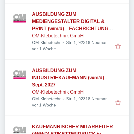
AUSBILDUNG ZUM
MEDIENGESTALTER DIGITAL &
PRINT (w/m/d) – FACHRICHTUNG
PRINTMEDIEN (w/m/d) - Sept. 2027
OM-Klebetechnik GmbH
OM-Klebetechnik-Str. 1, 92318 Neumarkt
Veröffentlicht
:
in der Oberpfalz, Deutschland
vor 1 Woche
AUSBILDUNG ZUM
INDUSTRIEKAUFMANN (w/m/d) -
Sept. 2027
OM-Klebetechnik GmbH
OM-Klebetechnik-Str. 1, 92318 Neumarkt
Veröffentlicht
:
in der Oberpfalz, Deutschland
vor 1 Woche
KAUFMÄNNISCHER MITARBEITER
(W/M/D) ETIKETTENDRUCK in