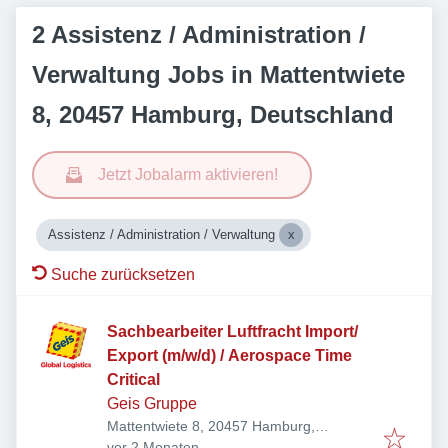
2 Assistenz / Administration /
Verwaltung Jobs in Mattentwiete
8, 20457 Hamburg, Deutschland
Jetzt Jobalarm aktivieren!
Assistenz / Administration / Verwaltung
Suche zurücksetzen
Sachbearbeiter Luftfracht Import/
Export (m/w/d) / Aerospace Time
Critical
Geis Gruppe
Mattentwiete 8, 20457 Hamburg,
Veröffentlicht
:
Deutschland
vor 2 Monaten