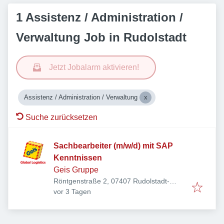
1 Assistenz / Administration /
Verwaltung Job in Rudolstadt
Jetzt Jobalarm aktivieren!
Assistenz / Administration / Verwaltung
Suche zurücksetzen
Sachbearbeiter (m/w/d) mit SAP
Kenntnissen
Geis Gruppe
Röntgenstraße 2, 07407 Rudolstadt-
Veröffentlicht
:
Cumbach, Deutschland
vor 3 Tagen