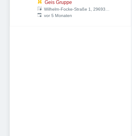
Geis Gruppe
Wilhelm-Focke-Straße 1, 29693
Veröffentlicht
:
Hodenhagen, Deutschland
vor 5 Monaten