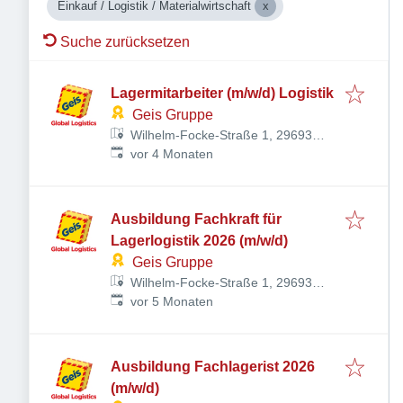
Einkauf / Logistik / Materialwirtschaft
Suche zurücksetzen
Lagermitarbeiter (m/w/d) Logistik
Geis Gruppe
Wilhelm-Focke-Straße 1, 29693
Veröffentlicht
:
Hodenhagen, Deutschland
vor 4 Monaten
Ausbildung Fachkraft für
Lagerlogistik 2026 (m/w/d)
Geis Gruppe
Wilhelm-Focke-Straße 1, 29693
Veröffentlicht
:
Hodenhagen, Deutschland
vor 5 Monaten
Ausbildung Fachlagerist 2026
(m/w/d)