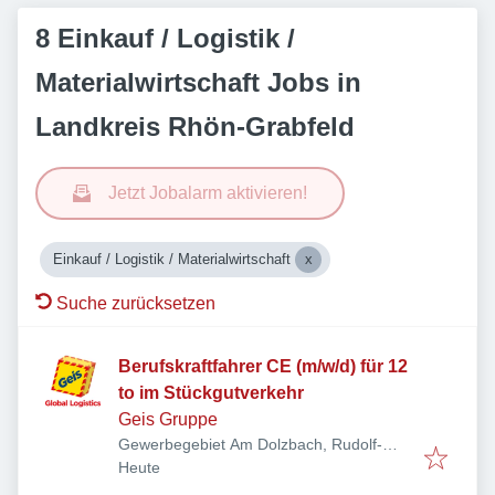
8 Einkauf / Logistik /
Materialwirtschaft Jobs in
Landkreis Rhön-Grabfeld
Jetzt Jobalarm aktivieren!
Einkauf / Logistik / Materialwirtschaft
Suche zurücksetzen
Berufskraftfahrer CE (m/w/d) für 12
to im Stückgutverkehr
Geis Gruppe
Gewerbegebiet Am Dolzbach, Rudolf-
Veröffentlicht
:
Diesel-Ring 24, 97616 Bad Neustadt an
Heute
der Saale, Deutschland