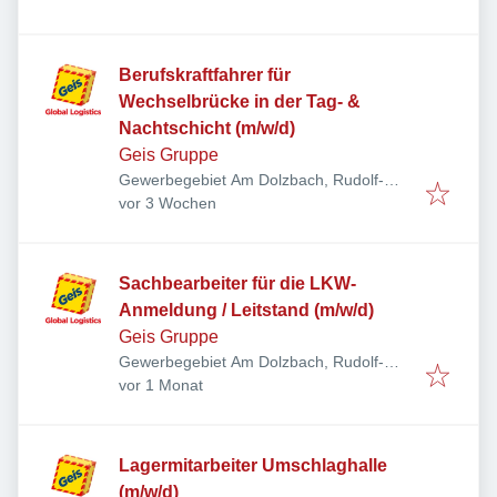
der Saale, Deutschland
Berufskraftfahrer für
Wechselbrücke in der Tag- &
Nachtschicht (m/w/d)
Geis Gruppe
Gewerbegebiet Am Dolzbach, Rudolf-
Veröffentlicht
:
Diesel-Ring 24, 97616 Bad Neustadt an
vor 3 Wochen
der Saale, Deutschland
Sachbearbeiter für die LKW-
Anmeldung / Leitstand (m/w/d)
Geis Gruppe
Gewerbegebiet Am Dolzbach, Rudolf-
Veröffentlicht
:
Diesel-Ring 24, 97616 Bad Neustadt an
vor 1 Monat
der Saale, Deutschland
Lagermitarbeiter Umschlaghalle
(m/w/d)