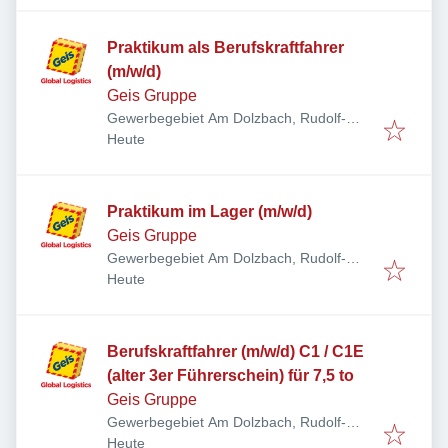
Praktikum als Berufskraftfahrer
(m/w/d)
Geis Gruppe
Gewerbegebiet Am Dolzbach, Rudolf-
Veröffentlicht
:
Diesel-Ring 24, 97616 Bad Neustadt an
Heute
der Saale, Deutschland
Praktikum im Lager (m/w/d)
Geis Gruppe
Gewerbegebiet Am Dolzbach, Rudolf-
Veröffentlicht
:
Diesel-Ring 24, 97616 Bad Neustadt an
Heute
der Saale, Deutschland
Berufskraftfahrer (m/w/d) C1 / C1E
(alter 3er Führerschein) für 7,5 to
Geis Gruppe
Gewerbegebiet Am Dolzbach, Rudolf-
Veröffentlicht
:
Diesel-Ring 24, 97616 Bad Neustadt an
Heute