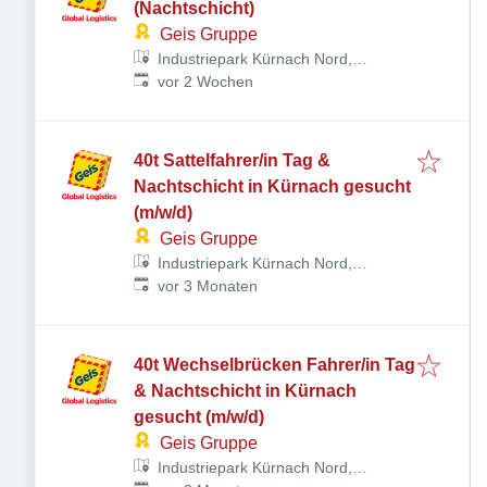
(Nachtschicht)
Geis Gruppe
Industriepark Kürnach Nord,
Veröffentlicht
:
Industriepark 7-11, 97273 Kürnach,
vor 2 Wochen
Deutschland
40t Sattelfahrer/in Tag &
Nachtschicht in Kürnach gesucht
(m/w/d)
Geis Gruppe
Industriepark Kürnach Nord,
Veröffentlicht
:
Industriepark 7-11, 97273 Kürnach,
vor 3 Monaten
Deutschland
40t Wechselbrücken Fahrer/in Tag
& Nachtschicht in Kürnach
gesucht (m/w/d)
Geis Gruppe
Industriepark Kürnach Nord,