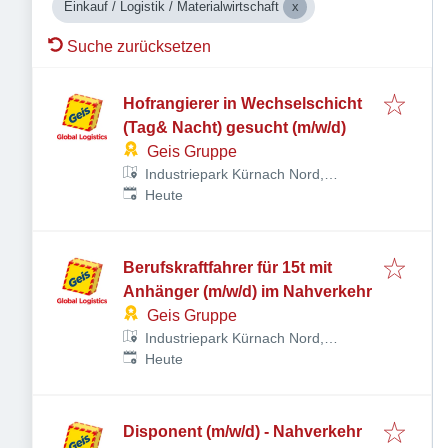
Einkauf / Logistik / Materialwirtschaft
Suche zurücksetzen
Hofrangierer in Wechselschicht
(Tag& Nacht) gesucht (m/w/d)
Geis Gruppe
Industriepark Kürnach Nord,
Veröffentlicht
:
Industriepark 7-11, 97273 Kürnach,
Heute
Deutschland
Berufskraftfahrer für 15t mit
Anhänger (m/w/d) im Nahverkehr
Geis Gruppe
Industriepark Kürnach Nord,
Veröffentlicht
:
Industriepark 7-11, 97273 Kürnach,
Heute
Deutschland
Disponent (m/w/d) - Nahverkehr