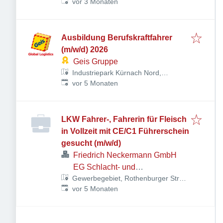
Veröffentlicht
:
Industriepark 7-11, 97273 Kürnach,
vor 3 Monaten
Deutschland
Ausbildung Berufskraftfahrer
(m/w/d) 2026
Geis Gruppe
Industriepark Kürnach Nord,
Veröffentlicht
:
Industriepark 7-11, 97273 Kürnach,
vor 5 Monaten
Deutschland
LKW Fahrer-, Fahrerin für Fleisch
in Vollzeit mit CE/C1 Führerschein
gesucht (m/w/d)
Friedrich Neckermann GmbH
EG Schlacht- und
Gewerbegebiet, Rothenburger Str.
Zerlegebetrieb
Veröffentlicht
:
1, 97239 Aub, Deutschland
vor 5 Monaten