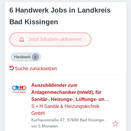
6 Handwerk Jobs in Landkreis
Bad Kissingen
Jetzt Jobalarm aktivieren!
Handwerk
Suche zurücksetzen
Auszubildender zum
Anlagenmechaniker (m/w/d), für
Sanitär-, Heizungs-, Lüftungs- und
Klimatechnik
S + H Sanitär & Heizungstechnik
GmbH
Kurhausstraße 47, 97688 Bad Kissingen,
Veröffentlicht
:
Deutschland
vor 5 Monaten