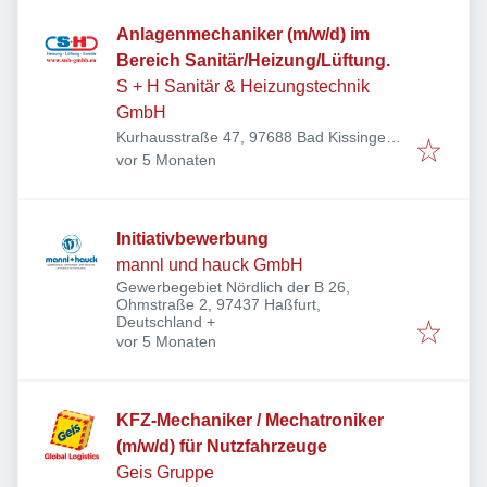
Anlagenmechaniker (m/w/d) im
Bereich Sanitär/Heizung/Lüftung.
S + H Sanitär & Heizungstechnik
GmbH
Kurhausstraße 47, 97688 Bad Kissingen,
Veröffentlicht
:
Deutschland
vor 5 Monaten
Initiativbewerbung
mannl und hauck GmbH
Gewerbegebiet Nördlich der B 26,
Ohmstraße 2, 97437 Haßfurt,
Deutschland
+
Veröffentlicht
:
vor 5 Monaten
KFZ-Mechaniker / Mechatroniker
(m/w/d) für Nutzfahrzeuge
Geis Gruppe