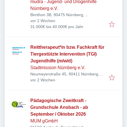
Heilpädagog*in (m/w/d)
mudra - Jugend- und Drogenhilfe
Nürnberg e.V.
Birnthon 3B, 90475 Nürnberg,
Veröffentlicht
:
Deutschland
vor 2 Wochen
31.000€ bis 40.000€ pro Jahr
Reittherapeut*in bzw. Fachkraft für
Tiergestützte Intervention (TGI)
Jugendhilfe (m/w/d)
Stadtmission Nürnberg e.V.
Neumeyerstraße 45, 90411 Nürnberg,
Veröffentlicht
:
Deutschland
vor 2 Wochen
Pädagogische Zweitkraft -
Grundschule Ansbach - ab
September / Oktober 2026
MUM gGmbH