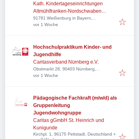
Kath. Kindertageseinrichtungen
Altmühlfranken-Nordschwaben
91781 Weißenburg in Bayern,
gGmbH
Veröffentlicht
:
Deutschland
vor 1 Woche
Hochschulpraktikum Kinder- und
Jugendhilfe
Caritasverband Nürnberg e.V.
Obstmarkt 28, 90403 Nürnberg,
Veröffentlicht
:
Deutschland
vor 1 Woche
Pädagogische Fachkraft (m/w/d) als
Gruppenleitung
Jugendwohngruppe
Caritas gGmbH St. Heinrich und
Kunigunde
Kirchpl. 1, 96175 Pettstadt, Deutschland
+