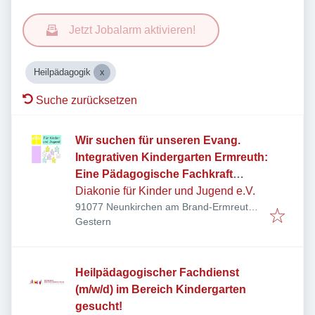
Jetzt Jobalarm aktivieren!
Heilpädagogik
Suche zurücksetzen
Wir suchen für unseren Evang.
Integrativen Kindergarten Ermreuth:
Eine Pädagogische Fachkraft
(m/w/d)
Diakonie für Kinder und Jugend e.V.
91077 Neunkirchen am Brand-Ermreuth,
Veröffentlicht
:
Deutschland
Gestern
Heilpädagogischer Fachdienst
(m/w/d) im Bereich Kindergarten
gesucht!