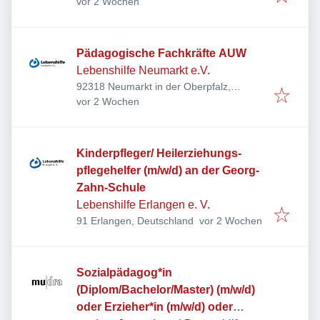
Veröffentlicht
:
vor 2 Wochen
Pädagogische Fachkräfte AUW
Lebenshilfe Neumarkt e.V.
92318 Neumarkt in der Oberpfalz,
Veröffentlicht
:
Deutschland
vor 2 Wochen
Kinderpfleger/ Heilerziehungs-
pflegehelfer (m/w/d) an der Georg-
Zahn-Schule
Lebenshilfe Erlangen e. V.
Veröffentlicht
:
91 Erlangen, Deutschland
vor 2 Wochen
Sozialpädagog*in
(Diplom/Bachelor/Master) (m/w/d)
oder Erzieher*in (m/w/d) oder