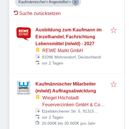
Kaufmännische/-r Angestellte/-r
Suche zurücksetzen
Ausbildung zum Kaufmann im
Einzelhandel, Fachrichtung
Lebensmittel (m/w/d) - 2027
REWE Markt GmbH
91096 Möhrendorf, Deutschland
Veröffentlicht
:
vor 2 Tagen
Kaufmännischer Mitarbeiter
(m/w/d) Auftragsabwicklung
Wiegel Höchstadt
Feuerverzinken GmbH & Co
Etzelskirchener Str. 5, 91315
KG
Veröffentlicht
:
Höchstadt, Deutschland
vor 2 Tagen
20.000€ bis 30.000€ pro Jahr