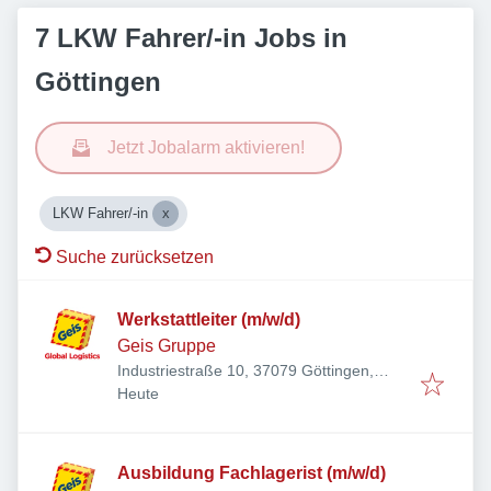
7 LKW Fahrer/-in Jobs in
Göttingen
Jetzt Jobalarm aktivieren!
LKW Fahrer/-in
Suche zurücksetzen
Werkstattleiter (m/w/d)
Geis Gruppe
Industriestraße 10, 37079 Göttingen,
Veröffentlicht
:
Deutschland
Heute
Ausbildung Fachlagerist (m/w/d)