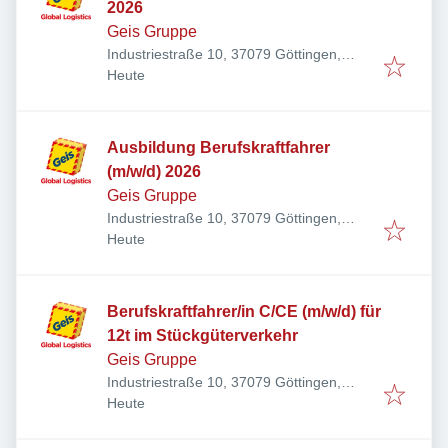
2026
Geis Gruppe
Industriestraße 10, 37079 Göttingen,
Veröffentlicht
:
Deutschland
Heute
Ausbildung Berufskraftfahrer
(m/w/d) 2026
Geis Gruppe
Industriestraße 10, 37079 Göttingen,
Veröffentlicht
:
Deutschland
Heute
Berufskraftfahrer/in C/CE (m/w/d) für
12t im Stückgüterverkehr
Geis Gruppe
Industriestraße 10, 37079 Göttingen,
Veröffentlicht
:
Deutschland
Heute