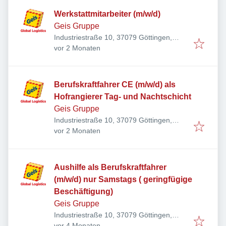
Werkstattmitarbeiter (m/w/d)
Geis Gruppe
Industriestraße 10, 37079 Göttingen,
Veröffentlicht
:
Deutschland
vor 2 Monaten
Berufskraftfahrer CE (m/w/d) als
Hofrangierer Tag- und Nachtschicht
Geis Gruppe
Industriestraße 10, 37079 Göttingen,
Veröffentlicht
:
Deutschland
vor 2 Monaten
Aushilfe als Berufskraftfahrer
(m/w/d) nur Samstags ( geringfügige
Beschäftigung)
Geis Gruppe
Industriestraße 10, 37079 Göttingen,
Veröffentlicht
:
Deutschland
vor 4 Monaten