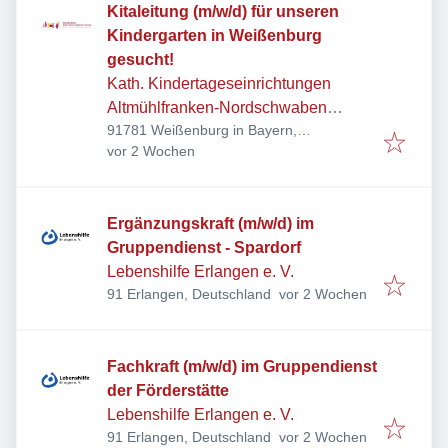
Kitaleitung (m/w/d) für unseren
Kindergarten in Weißenburg
gesucht!
Kath. Kindertageseinrichtungen
Altmühlfranken-Nordschwaben
91781 Weißenburg in Bayern,
gGmbH
Veröffentlicht
:
Deutschland
vor 2 Wochen
Ergänzungskraft (m/w/d) im
Gruppendienst - Spardorf
Lebenshilfe Erlangen e. V.
Veröffentlicht
:
91 Erlangen, Deutschland
vor 2 Wochen
Fachkraft (m/w/d) im Gruppendienst
der Förderstätte
Lebenshilfe Erlangen e. V.
Veröffentlicht
:
91 Erlangen, Deutschland
vor 2 Wochen