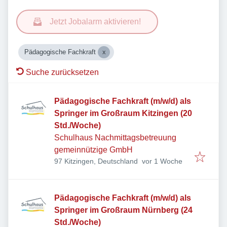
Jetzt Jobalarm aktivieren!
Pädagogische Fachkraft
Suche zurücksetzen
Pädagogische Fachkraft (m/w/d) als
Springer im Großraum Kitzingen (20
Std./Woche)
Schulhaus Nachmittagsbetreuung
gemeinnützige GmbH
Veröffentlicht
:
97 Kitzingen, Deutschland
vor 1 Woche
Pädagogische Fachkraft (m/w/d) als
Springer im Großraum Nürnberg (24
Std./Woche)