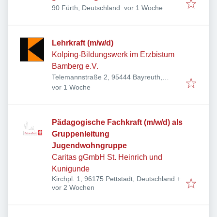
Veröffentlicht
:
90 Fürth, Deutschland
vor 1 Woche
Lehrkraft (m/w/d)
Kolping-Bildungswerk im Erzbistum
Bamberg e.V.
Telemannstraße 2, 95444 Bayreuth,
Veröffentlicht
:
Deutschland
vor 1 Woche
Pädagogische Fachkraft (m/w/d) als
Gruppenleitung
Jugendwohngruppe
Caritas gGmbH St. Heinrich und
Kunigunde
Kirchpl. 1, 96175 Pettstadt, Deutschland
+
Veröffentlicht
:
vor 2 Wochen