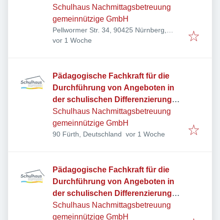
Schulhaus Nachmittagsbetreuung
gemeinnützige GmbH
Pellwormer Str. 34, 90425 Nürnberg,
Veröffentlicht
:
Deutschland
vor 1 Woche
Pädagogische Fachkraft für die
Durchführung von Angeboten in
der schulischen Differenzierung
und Förderung (10-16 Std./Woche)
Schulhaus Nachmittagsbetreuung
gemeinnützige GmbH
Veröffentlicht
:
90 Fürth, Deutschland
vor 1 Woche
Pädagogische Fachkraft für die
Durchführung von Angeboten in
der schulischen Differenzierung
und Förderung (22-28 Std./Woche)
Schulhaus Nachmittagsbetreuung
gemeinnützige GmbH