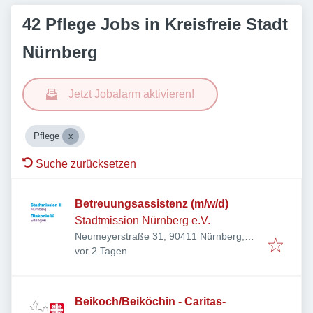
42 Pflege Jobs in Kreisfreie Stadt
Nürnberg
Jetzt Jobalarm aktivieren!
Pflege
Suche zurücksetzen
Betreuungsassistenz (m/w/d)
Stadtmission Nürnberg e.V.
Neumeyerstraße 31, 90411 Nürnberg,
Veröffentlicht
:
Deutschland
vor 2 Tagen
Beikoch/Beiköchin - Caritas-