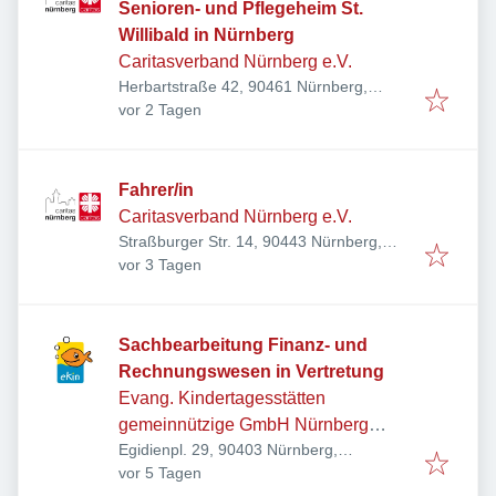
Senioren- und Pflegeheim St.
Willibald in Nürnberg
Caritasverband Nürnberg e.V.
Herbartstraße 42, 90461 Nürnberg,
Veröffentlicht
:
Deutschland
vor 2 Tagen
Fahrer/in
Caritasverband Nürnberg e.V.
Straßburger Str. 14, 90443 Nürnberg,
Veröffentlicht
:
Deutschland
vor 3 Tagen
Sachbearbeitung Finanz- und
Rechnungswesen in Vertretung
Evang. Kindertagesstätten
gemeinnützige GmbH Nürnberg
Egidienpl. 29, 90403 Nürnberg,
(ekin)
Veröffentlicht
:
Deutschland
vor 5 Tagen