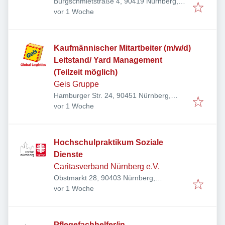
Burgschmietstraße 4, 90419 Nürnberg,
Veröffentlicht
:
Deutschland
vor 1 Woche
Kaufmännischer Mitartbeiter (m/w/d)
Leitstand/ Yard Management
(Teilzeit möglich)
Geis Gruppe
Hamburger Str. 24, 90451 Nürnberg,
Veröffentlicht
:
Deutschland
vor 1 Woche
Hochschulpraktikum Soziale
Dienste
Caritasverband Nürnberg e.V.
Obstmarkt 28, 90403 Nürnberg,
Veröffentlicht
:
Deutschland
vor 1 Woche
Pflegefachhelfer/in