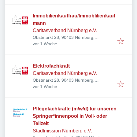
Immobilienkauffrau/Immoblilienkauf
mann
Caritasverband Nürnberg e.V.
Obstmarkt 28, 90403 Nürnberg,
Veröffentlicht
:
Deutschland
vor 1 Woche
Elektrofachkraft
Caritasverband Nürnberg e.V.
Obstmarkt 28, 90403 Nürnberg,
Veröffentlicht
:
Deutschland
vor 1 Woche
Pflegefachkräfte (m/w/d) für unseren
Springer*innenpool in Voll- oder
Teilzeit
Stadtmission Nürnberg e.V.