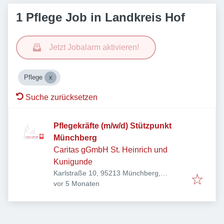
1 Pflege Job in Landkreis Hof
Jetzt Jobalarm aktivieren!
Pflege
Suche zurücksetzen
Pflegekräfte (m/w/d) Stützpunkt
Münchberg
Caritas gGmbH St. Heinrich und
Kunigunde
Karlstraße 10, 95213 Münchberg,
Veröffentlicht
:
Deutschland
vor 5 Monaten