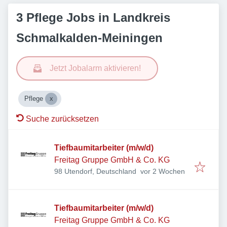
3 Pflege Jobs in Landkreis
Schmalkalden-Meiningen
Jetzt Jobalarm aktivieren!
Pflege
Suche zurücksetzen
Tiefbaumitarbeiter (m/w/d)
Freitag Gruppe GmbH & Co. KG
Veröffentlicht
:
98 Utendorf, Deutschland
vor 2 Wochen
Tiefbaumitarbeiter (m/w/d)
Freitag Gruppe GmbH & Co. KG