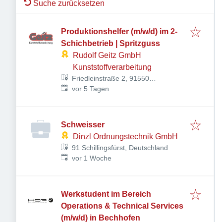
Suche zurücksetzen
Produktionshelfer (m/w/d) im 2-
Schichbetrieb | Spritzguss
Rudolf Geitz GmbH
Kunststoffverarbeitung
Friedleinstraße 2, 91550
Veröffentlicht
:
Dinkelsbühl, Deutschland
vor 5 Tagen
Schweisser
Dinzl Ordnungstechnik GmbH
91 Schillingsfürst, Deutschland
Veröffentlicht
:
vor 1 Woche
Werkstudent im Bereich
Operations & Technical Services
(m/w/d) in Bechhofen