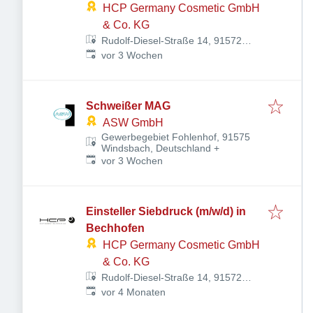
HCP Germany Cosmetic GmbH
& Co. KG
Rudolf-Diesel-Straße 14, 91572
Veröffentlicht
:
Bechhofen, Deutschland
vor 3 Wochen
Schweißer MAG
ASW GmbH
Gewerbegebiet Fohlenhof, 91575
Windsbach, Deutschland
+
Veröffentlicht
:
vor 3 Wochen
Einsteller Siebdruck (m/w/d) in
Bechhofen
HCP Germany Cosmetic GmbH
& Co. KG
Rudolf-Diesel-Straße 14, 91572
Veröffentlicht
:
Bechhofen, Deutschland
vor 4 Monaten