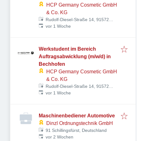
HCP Germany Cosmetic GmbH
& Co. KG
Rudolf-Diesel-Straße 14, 91572
Veröffentlicht
:
Bechhofen, Deutschland
vor 1 Woche
Werkstudent im Bereich
Auftragsabwicklung (m/w/d) in
Bechhofen
HCP Germany Cosmetic GmbH
& Co. KG
Rudolf-Diesel-Straße 14, 91572
Veröffentlicht
:
Bechhofen, Deutschland
vor 1 Woche
Maschinenbediener Automotive
Dinzl Ordnungstechnik GmbH
91 Schillingsfürst, Deutschland
Veröffentlicht
:
vor 2 Wochen