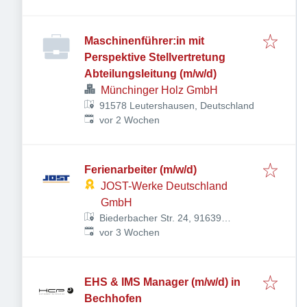
Maschinenführer:in mit
Perspektive Stellvertretung
Abteilungsleitung (m/w/d)
Münchinger Holz GmbH
91578 Leutershausen, Deutschland
Veröffentlicht
:
vor 2 Wochen
Ferienarbeiter (m/w/d)
JOST-Werke Deutschland
GmbH
Biederbacher Str. 24, 91639
Veröffentlicht
:
Wolframs-Eschenbach,
vor 3 Wochen
Deutschland
EHS & IMS Manager (m/w/d) in
Bechhofen