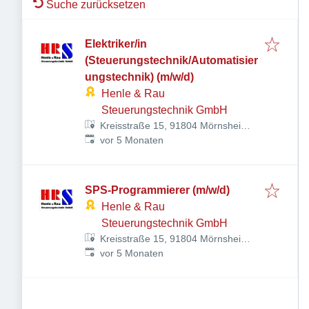
Suche zurücksetzen
Elektriker/in
(Steuerungstechnik/Automatisier
ungstechnik) (m/w/d)
Henle & Rau
Steuerungstechnik GmbH
Kreisstraße 15, 91804 Mörnsheim,
Veröffentlicht
:
Deutschland
vor 5 Monaten
SPS-Programmierer (m/w/d)
Henle & Rau
Steuerungstechnik GmbH
Kreisstraße 15, 91804 Mörnsheim,
Veröffentlicht
:
Deutschland
vor 5 Monaten