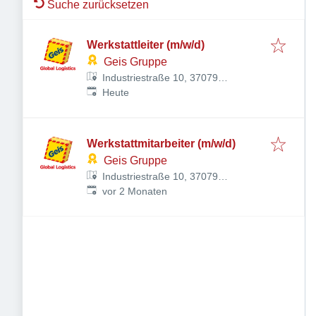
Suche zurücksetzen
Werkstattleiter (m/w/d)
Geis Gruppe
Industriestraße 10, 37079
Veröffentlicht
:
Göttingen, Deutschland
Heute
Werkstattmitarbeiter (m/w/d)
Geis Gruppe
Industriestraße 10, 37079
Veröffentlicht
:
Göttingen, Deutschland
vor 2 Monaten