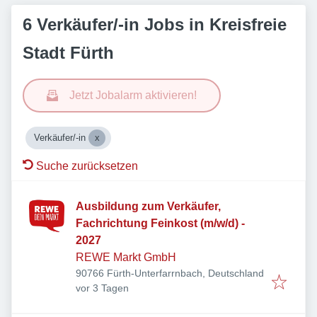
6 Verkäufer/-in Jobs in Kreisfreie
Stadt Fürth
Jetzt Jobalarm aktivieren!
Verkäufer/-in
Suche zurücksetzen
Ausbildung zum Verkäufer,
Fachrichtung Feinkost (m/w/d) -
2027
REWE Markt GmbH
90766 Fürth-Unterfarrnbach, Deutschland
Veröffentlicht
:
vor 3 Tagen