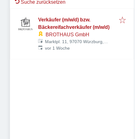
Suche zurücksetzen
Verkäufer (m/w/d) bzw.
Bäckereifachverkäufer (m/w/d)
BROTHAUS GmbH
Marktpl. 11, 97070 Würzburg,
Veröffentlicht
:
Deutschland
vor 1 Woche