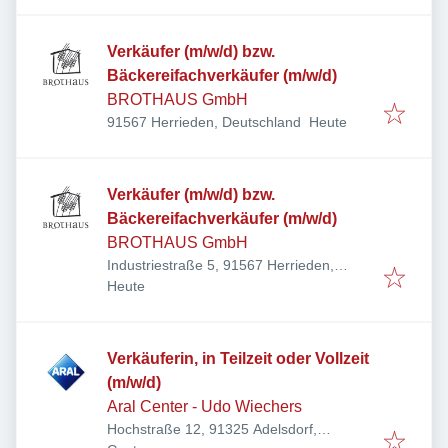
Verkäufer (m/w/d) bzw.
Bäckereifachverkäufer (m/w/d)
BROTHAUS GmbH
Veröffentlicht
:
91567 Herrieden, Deutschland
Heute
Verkäufer (m/w/d) bzw.
Bäckereifachverkäufer (m/w/d)
BROTHAUS GmbH
Industriestraße 5, 91567 Herrieden,
Veröffentlicht
:
Deutschland
Heute
Verkäuferin, in Teilzeit oder Vollzeit
(m/w/d)
Aral Center - Udo Wiechers
Hochstraße 12, 91325 Adelsdorf,