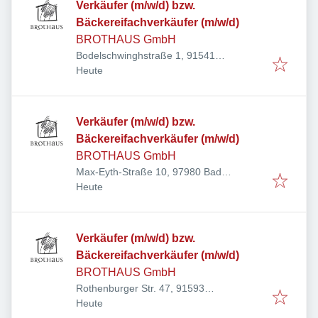
Verkäufer (m/w/d) bzw.
Bäckereifachverkäufer (m/w/d)
BROTHAUS GmbH
Bodelschwinghstraße 1, 91541
Veröffentlicht
:
Rothenburg ob der Tauber, Deutschland
Heute
Verkäufer (m/w/d) bzw.
Bäckereifachverkäufer (m/w/d)
BROTHAUS GmbH
Max-Eyth-Straße 10, 97980 Bad
Veröffentlicht
:
Mergentheim, Deutschland
Heute
Verkäufer (m/w/d) bzw.
Bäckereifachverkäufer (m/w/d)
BROTHAUS GmbH
Rothenburger Str. 47, 91593
Veröffentlicht
:
Burgbernheim, Deutschland
Heute