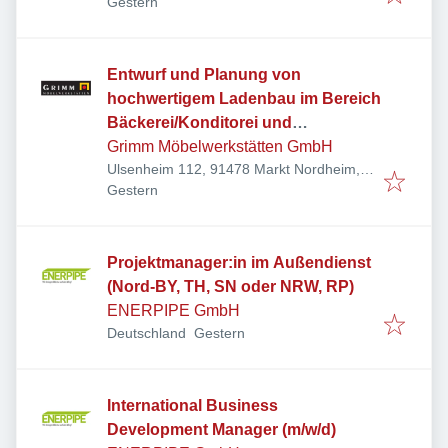
Veröffentlicht
:
Deutschland
Gestern
Entwurf und Planung von
hochwertigem Ladenbau im Bereich
Bäckerei/Konditorei und
Gastronomieeinrichtung (m/w/d)
Grimm Möbelwerkstätten GmbH
Ulsenheim 112, 91478 Markt Nordheim,
Veröffentlicht
:
Deutschland
Gestern
Projektmanager:in im Außendienst
(Nord-BY, TH, SN oder NRW, RP)
ENERPIPE GmbH
Veröffentlicht
:
Deutschland
Gestern
International Business
Development Manager (m/w/d)