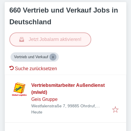
660 Vertrieb und Verkauf Jobs in
Deutschland
Jetzt Jobalarm aktivieren!
Vertrieb und Verkauf
Suche zurücksetzen
Vertriebsmitarbeiter Außendienst
(m/w/d)
Geis Gruppe
Westfalenstraße 7, 99885 Ohrdruf,
Veröffentlicht
:
Deutschland
Heute