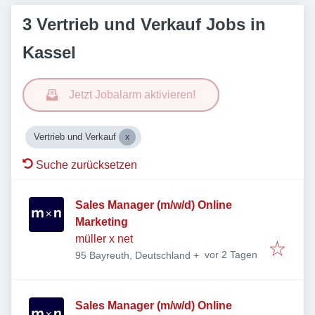
3 Vertrieb und Verkauf Jobs in
Kassel
Jetzt Jobalarm aktivieren!
Vertrieb und Verkauf
Suche zurücksetzen
Sales Manager (m/w/d) Online
Marketing
müller x net
Veröffentlicht
:
vor 2 Tagen
95 Bayreuth, Deutschland
+
Sales Manager (m/w/d) Online