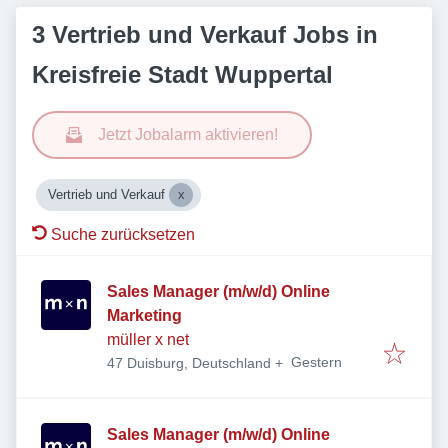
3 Vertrieb und Verkauf Jobs in
Kreisfreie Stadt Wuppertal
Jetzt Jobalarm aktivieren!
Vertrieb und Verkauf
Suche zurücksetzen
Sales Manager (m/w/d) Online
Marketing
müller x net
Veröffentlicht
:
Gestern
47 Duisburg, Deutschland
+
Sales Manager (m/w/d) Online