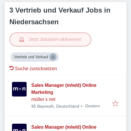
3 Vertrieb und Verkauf Jobs in
Niedersachsen
Jetzt Jobalarm aktivieren!
Vertrieb und Verkauf
Suche zurücksetzen
Sales Manager (m/w/d) Online
Marketing
müller x net
Veröffentlicht
:
Gestern
95 Bayreuth, Deutschland
+
Sales Manager (m/w/d) Online