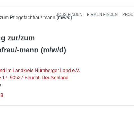
JOBS FINDEN
FIRMEN FINDEN
PROD
Ha
/zum Pflegefachfrau/-mann (m/w/d)
g zur/zum
hfrau/-mann (m/w/d)
nd im Landkreis Nürnberger Land e.V.
e 17, 90537 Feucht, Deutschland
en
ng