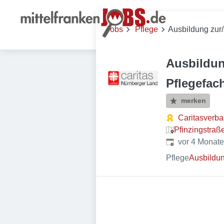
Jobs
Pflege
Ausbildung zur
Ausbildun
Pflegefac
merken
Caritasverba
Pfinzingstraß
Veröffentlicht
:
vor 4 Monat
Pflege
Ausbildu