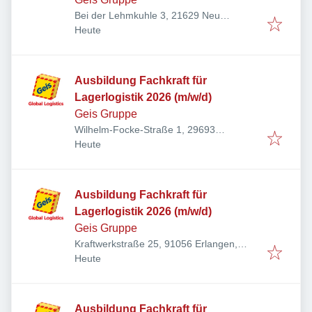
Bei der Lehmkuhle 3, 21629 Neu
Veröffentlicht
:
Wulmstorf, Deutschland
Heute
Ausbildung Fachkraft für
Lagerlogistik 2026 (m/w/d)
Geis Gruppe
Wilhelm-Focke-Straße 1, 29693
Veröffentlicht
:
Hodenhagen, Deutschland
Heute
Ausbildung Fachkraft für
Lagerlogistik 2026 (m/w/d)
Geis Gruppe
Kraftwerkstraße 25, 91056 Erlangen,
Veröffentlicht
:
Deutschland
Heute
Ausbildung Fachkraft für