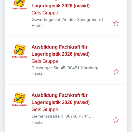
Lagerlogistik 2026 (m/w/d)
Geis Gruppe
Gewerbegebiet, An den Sandgruben 1,
Veröffentlicht
:
91301 Forchheim, Deutschland
Heute
Ausbildung Fachkraft für
Lagerlogistik 2026 (m/w/d)
Geis Gruppe
Duisburger Str. 45, 90451 Nürnberg,
Veröffentlicht
:
Deutschland
Heute
Ausbildung Fachkraft für
Lagerlogistik 2026 (m/w/d)
Geis Gruppe
Siemensstraße 3, 90766 Fürth,
Veröffentlicht
:
Deutschland
Heute