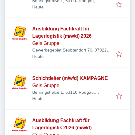
Behringstraße 1, 63110 Rodgau,
Veröffentlicht
:
Deutschland
Heute
Ausbildung Fachkraft für
Lagerlogistik (m/w/d) 2026
Geis Gruppe
Gewerbegebiet Seubtendorf 76, 07922
Veröffentlicht
:
Tanna, Deutschland
Heute
Schichtleiter (m/w/d) KAMPAGNE
Geis Gruppe
Behringstraße 1, 63110 Rodgau,
Veröffentlicht
:
Deutschland
Heute
Ausbildung Fachkraft für
Lagerlogistik 2026 (m/w/d)
Geis Gruppe