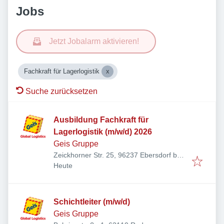
Jobs
Jetzt Jobalarm aktivieren!
Fachkraft für Lagerlogistik
Suche zurücksetzen
Ausbildung Fachkraft für
Lagerlogistik (m/w/d) 2026
Geis Gruppe
Zeickhorner Str. 25, 96237 Ebersdorf bei
Veröffentlicht
:
Coburg, Deutschland
Heute
Schichtleiter (m/w/d)
Geis Gruppe