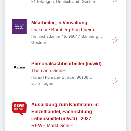
Veröffentlicht
:
91 Erlangen, Deutschland
Gestern
Mitarbeiter_in Verwaltung
Diakonie Bamberg-Forchheim
Heinrichsdamm 46, 96047 Bamberg,
Veröffentlicht
:
Deutschland
Gestern
Personalsachbearbeiter (m/w/d)
Thomann GmbH
Hans-Thomann-Straße, 96138
Veröffentlicht
:
Burgebrach, Deutschland
vor 2 Tagen
Ausbildung zum Kaufmann im
Einzelhandel, Fachrichtung
Lebensmittel (m/w/d) - 2027
REWE Markt GmbH