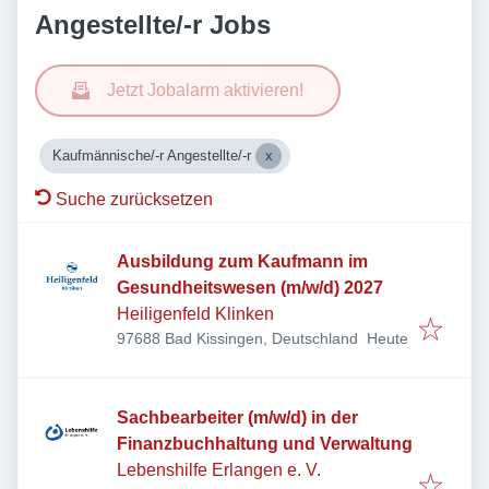
Angestellte/-r Jobs
Jetzt Jobalarm aktivieren!
Kaufmännische/-r Angestellte/-r
Suche zurücksetzen
Ausbildung zum Kaufmann im
Gesundheitswesen (m/w/d) 2027
Heiligenfeld Klinken
Veröffentlicht
:
97688 Bad Kissingen, Deutschland
Heute
Sachbearbeiter (m/w/d) in der
Finanzbuchhaltung und Verwaltung
Lebenshilfe Erlangen e. V.