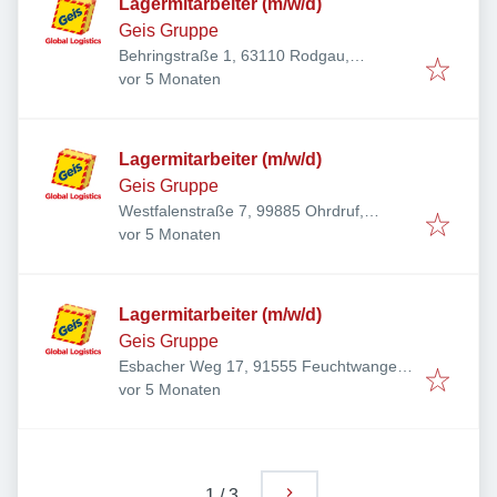
Lagermitarbeiter (m/w/d)
Geis Gruppe
Behringstraße 1, 63110 Rodgau,
Veröffentlicht
:
Deutschland
vor 5 Monaten
Lagermitarbeiter (m/w/d)
Geis Gruppe
Westfalenstraße 7, 99885 Ohrdruf,
Veröffentlicht
:
Deutschland
vor 5 Monaten
Lagermitarbeiter (m/w/d)
Geis Gruppe
Esbacher Weg 17, 91555 Feuchtwangen,
Veröffentlicht
:
Deutschland
vor 5 Monaten
1
/
3