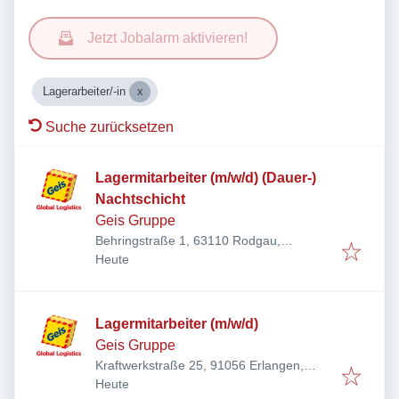
Jetzt Jobalarm aktivieren!
Lagerarbeiter/-in
Suche zurücksetzen
Lagermitarbeiter (m/w/d) (Dauer-)
Nachtschicht
Geis Gruppe
Behringstraße 1, 63110 Rodgau,
Veröffentlicht
:
Deutschland
Heute
Lagermitarbeiter (m/w/d)
Geis Gruppe
Kraftwerkstraße 25, 91056 Erlangen,
Veröffentlicht
:
Deutschland
Heute