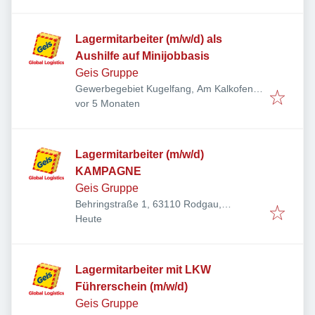
Lagermitarbeiter (m/w/d) als
Aushilfe auf Minijobbasis
Geis Gruppe
Gewerbegebiet Kugelfang, Am Kalkofen
Veröffentlicht
:
4, 95119 Naila, Deutschland
vor 5 Monaten
Lagermitarbeiter (m/w/d)
KAMPAGNE
Geis Gruppe
Behringstraße 1, 63110 Rodgau,
Veröffentlicht
:
Deutschland
Heute
Lagermitarbeiter mit LKW
Führerschein (m/w/d)
Geis Gruppe