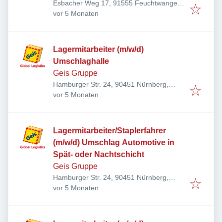
Esbacher Weg 17, 91555 Feuchtwangen,
Veröffentlicht
:
Deutschland
vor 5 Monaten
Lagermitarbeiter (m/w/d)
Umschlaghalle
Geis Gruppe
Hamburger Str. 24, 90451 Nürnberg,
Veröffentlicht
:
Deutschland
vor 5 Monaten
Lagermitarbeiter/Staplerfahrer
(m/w/d) Umschlag Automotive in
Spät- oder Nachtschicht
Geis Gruppe
Hamburger Str. 24, 90451 Nürnberg,
Veröffentlicht
:
Deutschland
vor 5 Monaten