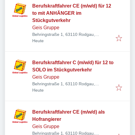
Berufskraftfahrer CE (m/w/d) für 12
to mit ANHÄNGER im
Stückgutverkehr
Geis Gruppe
Behringstraße 1, 63110 Rodgau,
Veröffentlicht
:
Deutschland
Heute
Berufskraftfahrer C (m/w/d) für 12 to
SOLO im Stückgutverkehr
Geis Gruppe
Behringstraße 1, 63110 Rodgau,
Veröffentlicht
:
Deutschland
Heute
Berufskraftfahrer CE (m/w/d) als
Hofrangierer
Geis Gruppe
Behringstraße 1, 63110 Rodgau,