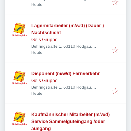
Veröffentlicht
:
Deutschland
Heute
Lagermitarbeiter (m/w/d) (Dauer-)
Nachtschicht
Geis Gruppe
Behringstraße 1, 63110 Rodgau,
Veröffentlicht
:
Deutschland
Heute
Disponent (m/w/d) Fernverkehr
Geis Gruppe
Behringstraße 1, 63110 Rodgau,
Veröffentlicht
:
Deutschland
Heute
Kaufmännischer Mitarbeiter (m/w/d)
Service Sammelguteingang /oder -
ausgang