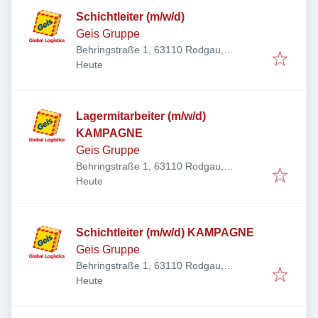
Schichtleiter (m/w/d)
Geis Gruppe
Behringstraße 1, 63110 Rodgau,
Veröffentlicht
:
Deutschland
Heute
Lagermitarbeiter (m/w/d)
KAMPAGNE
Geis Gruppe
Behringstraße 1, 63110 Rodgau,
Veröffentlicht
:
Deutschland
Heute
Schichtleiter (m/w/d) KAMPAGNE
Geis Gruppe
Behringstraße 1, 63110 Rodgau,
Veröffentlicht
:
Deutschland
Heute