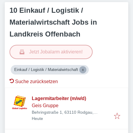
10 Einkauf / Logistik /
Materialwirtschaft Jobs in
Landkreis Offenbach
Jetzt Jobalarm aktivieren!
Einkauf / Logistik / Materialwirtschaft
Suche zurücksetzen
Lagermitarbeiter (m/w/d)
Geis Gruppe
Behringstraße 1, 63110 Rodgau,
Veröffentlicht
:
Deutschland
Heute